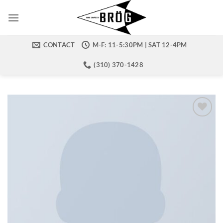
Skip
to
content
CONTACT
M-F: 11-5:30PM | SAT 12-4PM
(310) 370-1428
Add to
wishlist